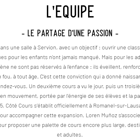
L'ÉQUIPE
- LE PARTAGE D'UNE PASSION -
ns une salle à Servion, avec un objectif : ouvrir une cla
ques pour les enfants n'ont jamais manqué. Mais pour les a
cène ne sont pas réservés à l’enfance : ils éveillent, renfor
n fou, à tout âge. C’est cette conviction qui a donné naiss
ndez-vous. Un deuxième cours a vu le jour, puis un troisièm
en mouvement, portée par l'énergie de ses élèves et la pa
25, Côté Cours s’établit officiellement à Romanel-sur-La
Pour accompagner cette expansion, Loren Muñoz s’associe
pour proposer une palette de cours encore plus large, des
et adultes.