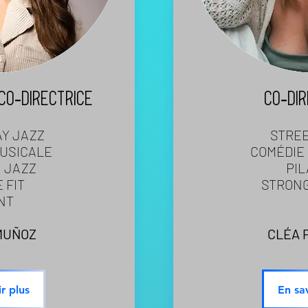
CO-DIRECTRICE
CO-DIR
Y JAZZ
STREE
USICALE
COMÉDIE
 JAZZ
PIL
 FIT
STRON
NT
MUÑOZ
CLÉA 
r plus
En sa