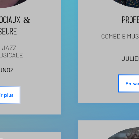
ciaux &
PROF
SEURE
COMÉDIE MUSI
 JAZZ
MUSICALE
JULIE
UÑOZ
En sa
r plus