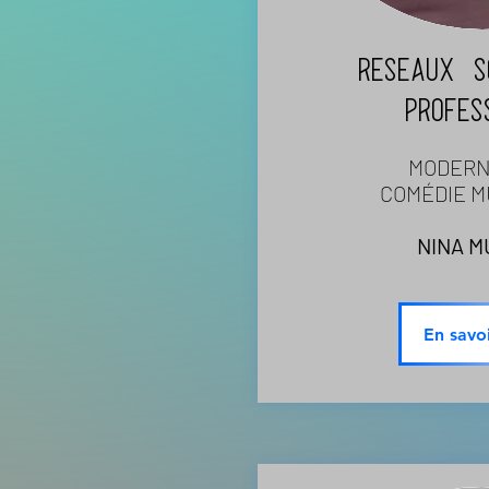
Réseaux
so
PROFES
MODERN
COMÉDIE 
NINA M
En savoi