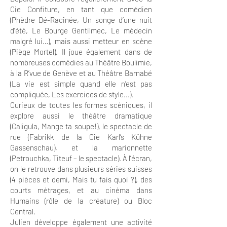
Cie Confiture, en tant que comédien
(Phèdre Dé-Racinée, Un songe d’une nuit
d’été, Le Bourge Gentilmec, Le médecin
malgré lui…), mais aussi metteur en scène
(Piège Mortel). Il joue également dans de
nombreuses comédies au Théâtre Boulimie,
à la R’vue de Genève et au Théâtre Barnabé
(La vie est simple quand elle n’est pas
compliquée, Les exercices de style...).
Curieux de toutes les formes scéniques, il
explore aussi le théâtre dramatique
(Caligula, Mange ta soupe!), le spectacle de
rue (Fabrikk de la Cie Karl’s Kühne
Gassenschau), et la marionnette
(Petrouchka, Titeuf – le spectacle). À l’écran,
on le retrouve dans plusieurs séries suisses
(4 pièces et demi, Mais tu fais quoi ?), des
courts métrages, et au cinéma dans
Humains (rôle de la créature) ou Bloc
Central.
Julien développe également une activité