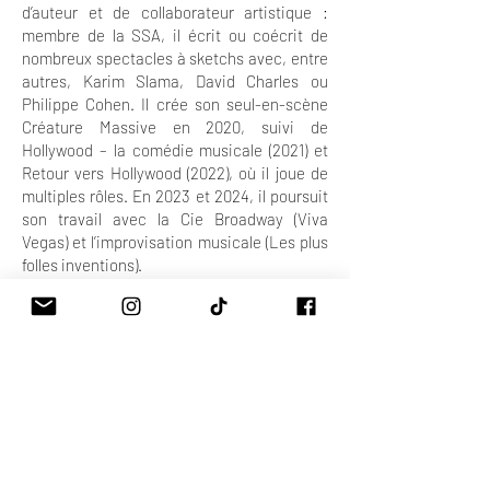
d’auteur et de collaborateur artistique :
membre de la SSA, il écrit ou coécrit de
nombreux spectacles à sketchs avec, entre
autres, Karim Slama, David Charles ou
Philippe Cohen. Il crée son seul-en-scène
Créature Massive en 2020, suivi de
Hollywood – la comédie musicale (2021) et
Retour vers Hollywood (2022), où il joue de
multiples rôles. En 2023 et 2024, il poursuit
son travail avec la Cie Broadway (Viva
Vegas) et l’improvisation musicale (Les plus
folles inventions).
Julien met également en scène plusieurs
comédies musicales pour le Théâtre
Barnabé, dont Peter Pan (2022), Le
Magicien d’Oz (2023) et Les Malheurs de
Sophie (2024), alliant exigence théâtrale et
esprit ludique.