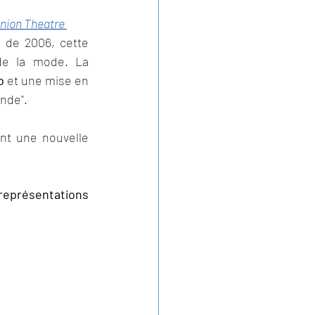
nion Theatre 
 de 2006, cette 
de la mode. La 
b
 et une mise en 
nde". 
nt une nouvelle 
représentations 