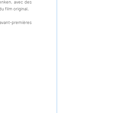
enken, avec des 
 film original. 
 avant-premières 