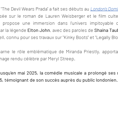
The Devil Wears Prada" a fait ses débuts au 
London's Domi
sée sur le roman de Lauren Weisberger et le film culte
e propose une immersion dans l'univers impitoyable 
ar la légende 
Elton John
, avec des paroles de 
Shaina Tau
ll, connu pour ses travaux sur "Kinky Boots" et "Legally Blo
carne le rôle emblématique de Miranda Priestly, apporta
age rendu célèbre par Meryl Streep.
jusqu'en mai 2025, la comédie musicale a prolongé ses 
5, témoignant de son succès auprès du public londonien.