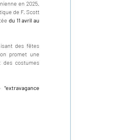
nienne en 2025. 
que de F. Scott 
tée 
du 11 avril au 
isant des fêtes 
ion promet une 
t des costumes 
"extravagance 