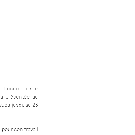
 Londres cette 
année. Inspirée du film d'animation de 1997, cette adaptation scénique sera présentée au 
ues jusqu'au 23 
pour son travail 